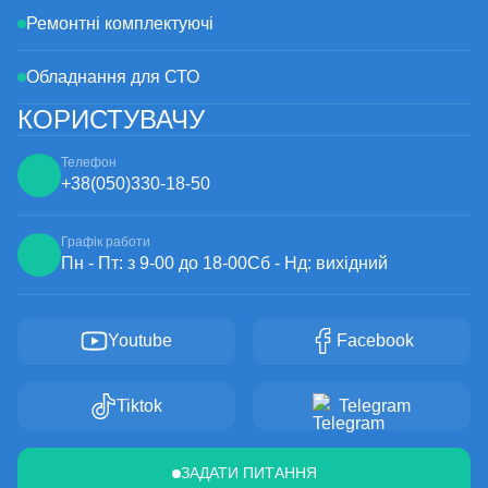
зв'яжіться з нашим менеджером, і ми постараємося оформити
Ремонтні комплектуючі
ваше замовлення в найкоротші терміни.
Обладнання для СТО
КОРИСТУВАЧУ
Телефон
+38
(050)
330-18-50
Графік работи
Пн - Пт: з 9-00 до 18-00
Сб - Нд: вихідний
Youtube
Facebook
Tiktok
Telegram
ЗАДАТИ ПИТАННЯ