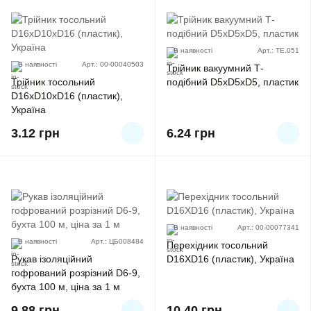
В наявності
Арт.: TE.051
В наявності
Арт.: 00-00040503
Трійник вакуумний Т-
Трійник тосольний
подібний D5xD5xD5, пластик
D16xD10xD16 (пластик),
Україна
3.12
грн
6.24
грн
В наявності
Арт.: 00-00077341
В наявності
Арт.: ЦБ008484
Перехідник тосольний
Рукав ізоляційний
D16XD16 (пластик), Україна
гофрований розрізний D6-9,
бухта 100 м, ціна за 1 м
9.88
грн
10.40
грн