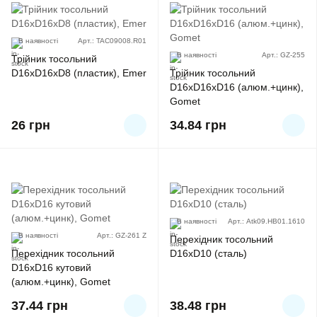
В наявності
Арт.: TAC09008.R01
В наявності
Арт.: GZ-255
Трійник тосольний
D16хD16хD8 (пластик), Emer
Трійник тосольний
D16xD16xD16 (алюм.+цинк),
Gomet
26
грн
34.84
грн
В наявності
Арт.: Atk09.HB01.1610
В наявності
Арт.: GZ-261 Z
Перехідник тосольний
Перехідник тосольний
D16xD10 (сталь)
D16xD16 кутовий
(алюм.+цинк), Gomet
37.44
грн
38.48
грн