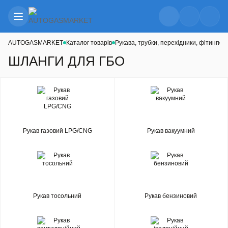
AUTOGASMARKET
Каталог товарів
Рукава, трубки, перехідники, фітинги
Ш
ШЛАНГИ ДЛЯ ГБО
Рукав газовий LPG/CNG
Рукав вакуумний
Рукав тосольний
Рукав бензиновий