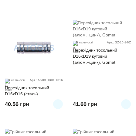
В наявності
Арт.: GZ-10-14/Z
Перехідник тосольний
D16xD19 кутовий
(алюм.+цинк), Gomet
В наявності
Арт.: Atk09.HB01.1616
Перехідник тосольний
D16xD16 (сталь)
40.56
грн
41.60
грн