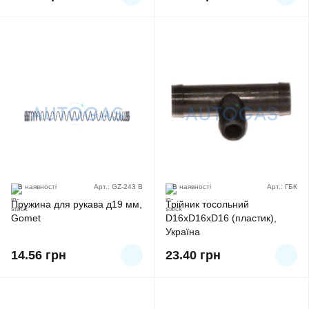
В наявності
Арт.: GZ-243 B
В наявності
Арт.: ГБК
Пружина для рукава д19 мм,
Трійник тосольний
Gomet
D16хD16хD16 (пластик),
Україна
14.56
грн
23.40
грн