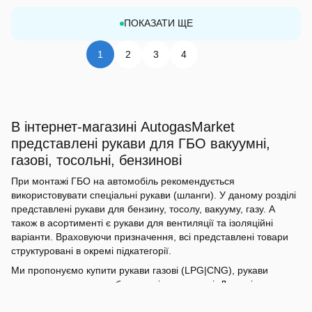
ПОКАЗАТИ ЩЕ
1
2
3
4
В інтернет-магазині AutogasMarket
представлені рукави для ГБО вакуумні,
газові, тосольні, бензинові
При монтажі ГБО на автомобіль рекомендується
використовувати спеціальні рукави (шланги). У даному розділі
представлені рукави для бензину, тосолу, вакууму, газу. А
також в асортименті є рукави для вентиляції та ізоляційні
варіанти. Враховуючи призначення, всі представлені товари
структуровані в окремі підкатегорії.
Ми пропонуємо купити рукави газові (LPG|CNG), рукави
високого тиску, рукави бензинові та вакуумні. Для врізання в
систему охолодження можуть бути використані тосольні
рукави. Окремими категоріями виділено гофровані