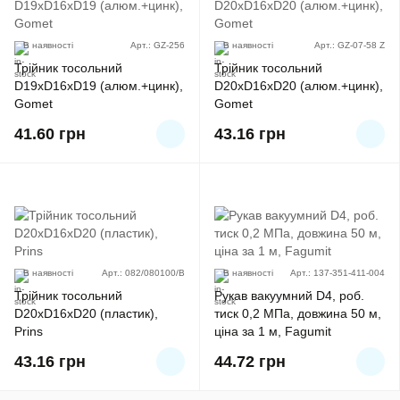
В наявності
Арт.: GZ-256
В наявності
Арт.: GZ-07-58 Z
Трійник тосольний
Трійник тосольний
D19xD16xD19 (алюм.+цинк),
D20xD16xD20 (алюм.+цинк),
Gomet
Gomet
41.60
грн
43.16
грн
В наявності
Арт.: 082/080100/B
В наявності
Арт.: 137-351-411-004
Трійник тосольний
Рукав вакуумний D4, роб.
D20хD16хD20 (пластик),
тиск 0,2 МПа, довжина 50 м,
Prins
ціна за 1 м, Fagumit
43.16
грн
44.72
грн