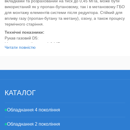
вкладками та розрахований на тиск до 0,45 МПа, може бути
використаний як у пропан-бутановому, так і в метановому ГБО
для монтажу елементів системи після редуктора. Стійкий для
впливу газу (пропан-бутану та метану), озону, а також процесу
термічного старіння.
Технічні показники:
Рукав газовий D5:
Максимальний тиск – 1,8 МПа;
Читати повністю
Робочий тиск – 0,45 МПа;
Робоча температура - від - 25 до + 125 ° С;
Для зручності можливо купити газовий рукав у нашому
інтернет магазині відрізками по 1м або бухтами по 25м та 50м
і вже при монтажі вибирати необхідну довжину.
КАТАЛОГ
Обладнання 4 покоління
Обладнання 2 покоління