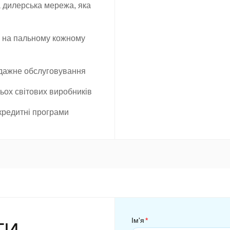
а дилерська мережа, яка
и на пальному кожному
родажне обслуговування
ьох світових виробників
кредитні програми
Ім'я
*