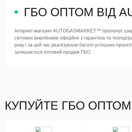
ГБО ОПТОМ ВІД 
ання для СТО
Інтернет-магазин AUTOGASMARKET™ пропонує широкий
світових виробників офіційно з гарантією та техпідт
року і за цей час реалізували багато успішних проєк
залишається оптовий продаж ГБО.
КУПУЙТЕ ГБО ОПТОМ