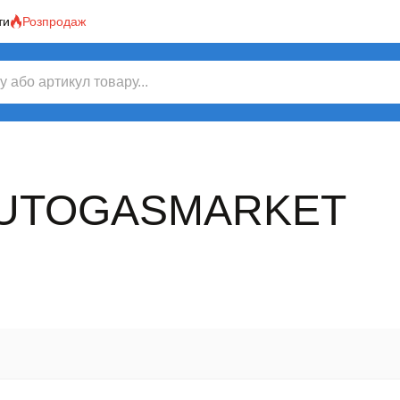
ти
Розпродаж
AUTOGASMARKET