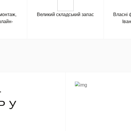
монтаж,
Великий складський запас
Власні ф
нлайн-
Іва
–
Р У