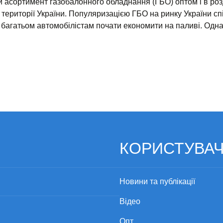
ртимент газобалонного обладнання (ГБО) оптом і в роздрі
 території України. Популяризацією ГБО на ринку України спі
и багатьом автомобілістам почати економити на паливі. Одн
КОРИСТУВА
Новини та публікації
Відео
Опт