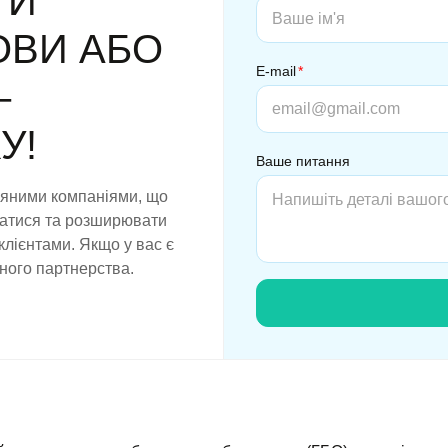
ТИ
ОВИ АБО
E-mail
*
–
У!
Ваше питання
няними компаніями, що
ватися та розширювати
 клієнтами. Якщо у вас є
дного партнерства.