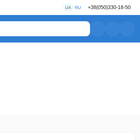
+38
(050)
330-18-50
UA
RU
+38
(050)
487-80-28
+38
(050)
469-39-56