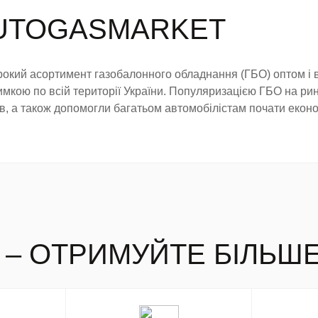
AUTOGASMARKET
 асортимент газобалонного обладнання (ГБО) оптом і в р
римкою по всій території України. Популяризацією ГБО на ри
тів, а також допомогли багатьом автомобілістам почати екон
 – ОТРИМУЙТЕ БІЛЬШ