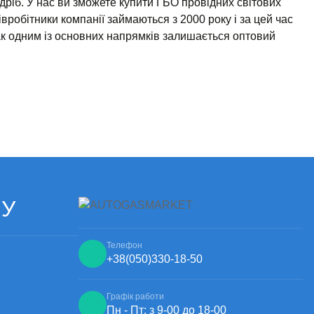
б. У нас ви зможете купити ГБО провідних світових
вробітники компанії займаються з 2000 року і за цей час
ак одним із основних напрямків залишається оптовий
ЧУ
Телефон
+38
(050)
330-18-50
Графік работи
Пн - Пт: з 9-00 до 18-00