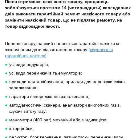
Після отримання неякісного товару, продавець
зобов’язується протягом 14 (чотирнадцяти) календарних
днів виконати гарантійний ремонт неякісного товару або
замінити неякісний товар, що не підлягає ремонту, на
товар відповідної якості.
Перелік товару, на який наносяться гарантійні наліпки із
зазначенням дати відвантаження товару
(
візуалізація
гарантійних наліпок
):
усі види редукторів;
усі види перемикачів та емуляторів;
прилади для калібрування, прилади для перевірки свічок
запалювання;
варіатори випередження запалювання;
автодіагностичні сканери, аналізатори вихлопних газів,
шукачі витоку газу;
манометри (400 bar) механічні або з індикацією;
інтерфейси;
редуктор, блок керування, датчик тиску, перемикач виду