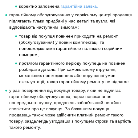
коректно заповнена
гарантійна заявка
.
гарантійному обслуговуванню у сервісному центрі продавця
підлягають тільки придбані у нас деталі та вузли, які
відповідають наступним вимогам:
товар від покупця повинен приходити на ремонт
(обслуговування) у повній комплектації та
непошкодженими гарантійною наліпкою і серійним
номером;
протягом гарантійного періоду покупець не повинен
розбирати деталь. При самовільному втручанні,
механічних пошкодженнях або порушенні умов
експлуатації, товар гарантійному ремонту не підлягає.
у разі повернення від покупця товару, який не підлягає
гарантійному обслуговуванню, через невиконання
попереднього пункту, продавець зобов'язаний негайно
сповістити про це покупця. За бажанням покупця,
продавець також може здійснити платний ремонт такого
товару, заздалегідь узгодивши з покупцем строки та вартість
такого ремонту.