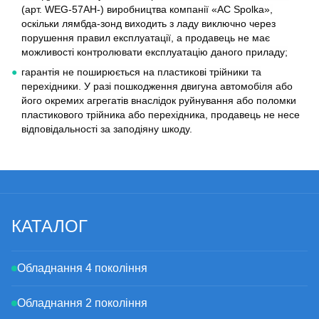
(арт. WEG-57AH-) виробництва компанії «AC Spolka»,
оскільки лямбда-зонд виходить з ладу виключно через
порушення правил експлуатації, а продавець не має
можливості контролювати експлуатацію даного приладу;
гарантія не поширюється на пластикові трійники та
перехідники. У разі пошкодження двигуна автомобіля або
його окремих агрегатів внаслідок руйнування або поломки
пластикового трійника або перехідника, продавець не несе
відповідальності за заподіяну шкоду.
КАТАЛОГ
Обладнання 4 покоління
Обладнання 2 покоління