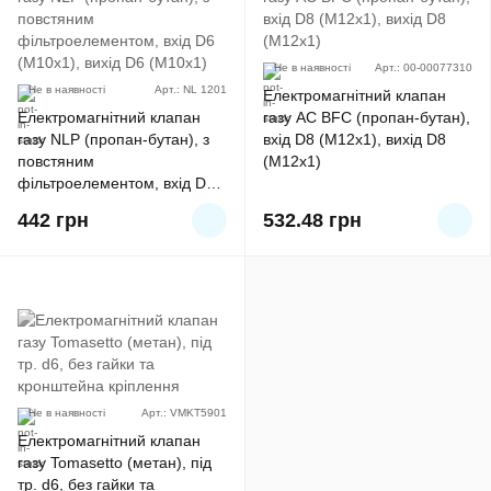
Не в наявності
Арт.: 00-00077310
Не в наявності
Арт.: NL 1201
Електромагнітний клапан
Електромагнітний клапан
газу АС BFC (пропан-бутан),
газу NLP (пропан-бутан), з
вхід D8 (M12x1), вихід D8
повстяним
(M12x1)
фільтроелементом, вхід D6
(M10x1), вихід D6 (M10x1)
442
грн
532.48
грн
Не в наявності
Арт.: VMKT5901
Електромагнітний клапан
газу Tomasetto (метан), під
тр. d6, без гайки та