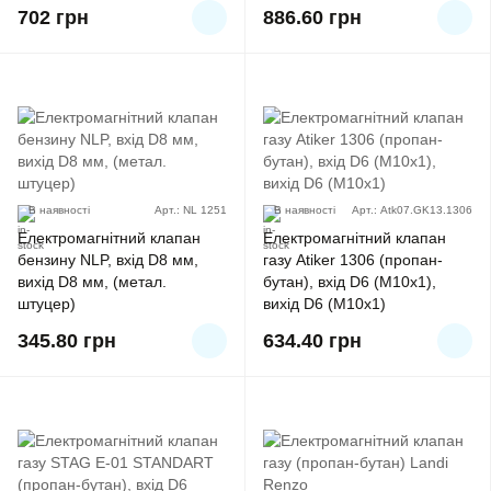
702
грн
886.60
грн
В наявності
Арт.: NL 1251
В наявності
Арт.: Atk07.GK13.1306
Електромагнітний клапан
Електромагнітний клапан
бензину NLP, вхід D8 мм,
газу Atiker 1306 (пропан-
вихід D8 мм, (метал.
бутан), вхід D6 (M10x1),
штуцер)
вихід D6 (M10x1)
345.80
грн
634.40
грн