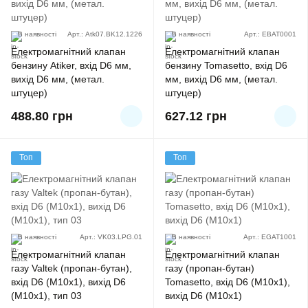
В наявності
Арт.: Atk07.BK12.1226
В наявності
Арт.: EBAT0001
Електромагнітний клапан
Електромагнітний клапан
бензину Аtiker, вхід D6 мм,
бензину Tomasetto, вхід D6
вихід D6 мм, (метал.
мм, вихід D6 мм, (метал.
штуцер)
штуцер)
488.80
грн
627.12
грн
Топ
Топ
В наявності
Арт.: VK03.LPG.01
В наявності
Арт.: EGAT1001
Електромагнітний клапан
Електромагнітний клапан
газу Valtek (пропан-бутан),
газу (пропан-бутан)
вхід D6 (M10x1), вихід D6
Tomasetto, вхід D6 (M10x1),
(M10x1), тип 03
вихід D6 (M10x1)