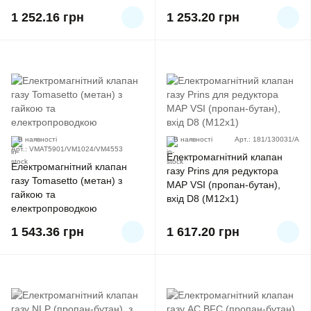
тип 07 BFC
1 252.16
грн
1 253.20
грн
В наявності
В наявності
Арт.: 181/130031/A
Арт.: VMAT5901/VM1024/VM4553
Електромагнітний клапан
Електромагнітний клапан
газу Prins для редуктора
газу Tomasetto (метан) з
MAP VSI (пропан-бутан),
гайкою та
вхід D8 (M12x1)
електропроводкою
1 543.36
грн
1 617.20
грн