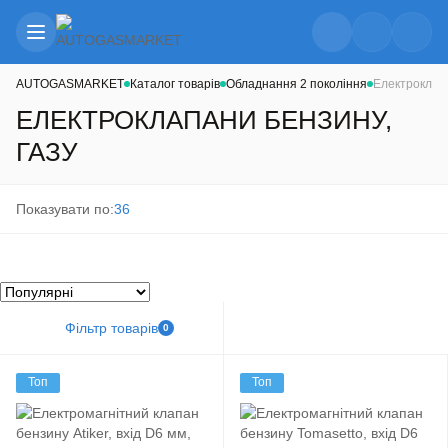
AUTOGASMARKET
Каталог товарів
Обладнання 2 покоління
Електроклапа
ЕЛЕКТРОКЛАПАНИ БЕНЗИНУ,
ГАЗУ
Показувати по:
36
Фільтр товарів
0
Топ
Топ