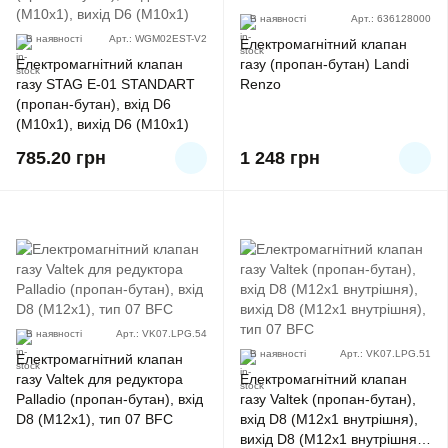
В наявності
Арт.: 636128000
В наявності
Арт.: WGM02EST-V2
Електромагнітний клапан
Електромагнітний клапан
газу (пропан-бутан) Landi
газу STAG E-01 STANDART
Renzo
(пропан-бутан), вхід D6
(M10x1), вихід D6 (M10x1)
785.20
грн
1 248
грн
В наявності
Арт.: VK07.LPG.54
В наявності
Арт.: VK07.LPG.51
Електромагнітний клапан
газу Valtek для редуктора
Електромагнітний клапан
Palladio (пропан-бутан), вхід
газу Valtek (пропан-бутан),
D8 (M12x1), тип 07 BFC
вхід D8 (M12x1 внутрішня),
вихід D8 (M12x1 внутрішня),