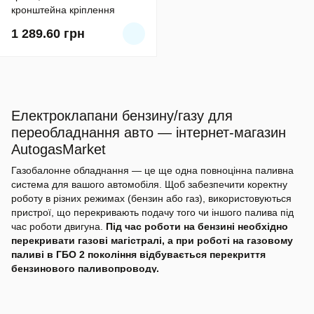
кронштейна кріплення
1 289.60
грн
Електроклапани бензину/газу для
переобладнання авто — інтернет-магазин
AutogasMarket
Газобалонне обладнання — це ще одна повноцінна паливна
система для вашого автомобіля. Щоб забезпечити коректну
роботу в різних режимах (бензин або газ), використовуються
пристрої, що перекривають подачу того чи іншого палива під
час роботи двигуна.
Під час роботи на бензині необхідно
перекривати газові магістралі, а при роботі на газовому
паливі в ГБО 2 покоління відбувається перекриття
бензинового паливопроводу.
Для цих цілей наш інтернет-магазин ГБО пропонує
електроклапани бензину та газу (відсікачі). Ці пристрої