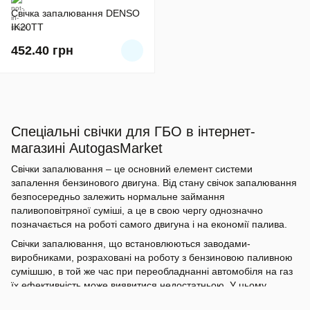
Свічка запалювання DENSO
IK20TT
452.40
грн
Спеціальні свічки для ГБО в інтернет-
магазині AutogasMarket
Свічки запалювання – це основний елемент системи
запалення бензинового двигуна. Від стану свічок запалювання
безпосередньо залежить нормальне займання
паливоповітряної суміші, а це в свою чергу однозначно
позначається на роботі самого двигуна і на економії палива.
Свічки запалювання, що встановлюються заводами-
виробниками, розраховані на роботу з бензиновою паливною
сумішшю, в той же час при переобладнанні автомобіля на газ
їх ефективність може виявитися недостатньою. У цьому
випадку справа навіть не у стані свічок, а в тому, що