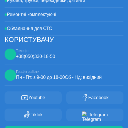
свічки, що вийшла з ладу.
Рукава, трубки, перехідники, фітинги
Ремонтні комплектуючі
Обладнання для СТО
КОРИСТУВАЧУ
Телефон
+38
(050)
330-18-50
Графік работи
Пн - Пт: з 9-00 до 18-00
Сб - Нд: вихідний
Youtube
Facebook
Tiktok
Telegram