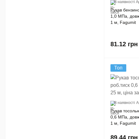
В наявності
А
Рукав бензино
1,0 МПа, довж
1 м, Fagumit
81.12
грн
Топ
В наявності
А
Рукав тосольн
0,6 MПа, довж
1 м, Fagumit
89.44
грн