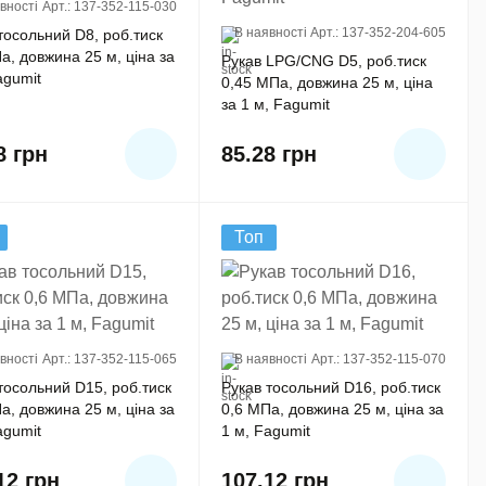
вності
Арт.: 137-352-115-030
В наявності
Арт.: 137-352-204-605
тосольний D8, роб.тиск
а, довжина 25 м, ціна за
Рукав LPG/CNG D5, роб.тиск
agumit
0,45 MПа, довжина 25 м, ціна
за 1 м, Fagumit
68
грн
85.28
грн
Топ
вності
Арт.: 137-352-115-065
В наявності
Арт.: 137-352-115-070
тосольний D15, роб.тиск
Рукав тосольний D16, роб.тиск
а, довжина 25 м, ціна за
0,6 MПа, довжина 25 м, ціна за
agumit
1 м, Fagumit
.12
грн
107.12
грн