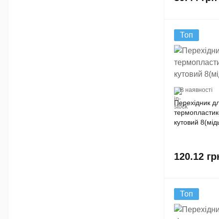
Топ
В наявності
Перехідник д
термопластик
кутовий 8(мід
120.12
гр
Топ