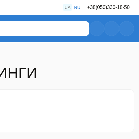
+38
(050)
330-18-50
UA
RU
+38
(050)
487-80-28
+38
(050)
469-39-56
ТИНГИ