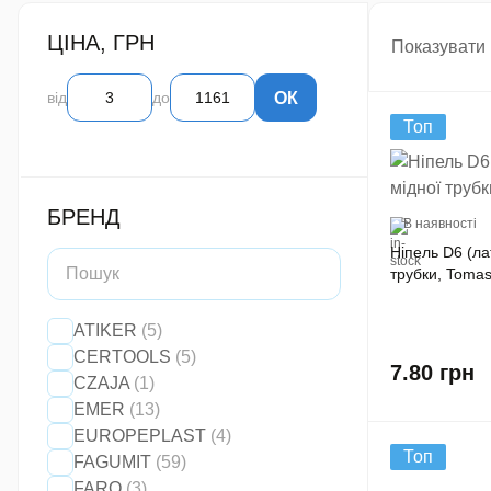
ЦІНА, ГРН
Показувати 
ання для СТО
ОК
від
до
Топ
БРЕНД
В наявності
Ніпель D6 (ла
трубки, Tomas
ATIKER
(5)
CERTOOLS
(5)
7.80
грн
CZAJA
(1)
EMER
(13)
EUROPEPLAST
(4)
Топ
FAGUMIT
(59)
FARO
(3)