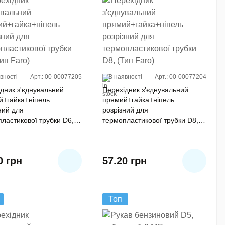
вності
Арт.: 00-00077205
В наявності
Арт.: 00-00077204
дник з'єднувальний
Перехідник з'єднувальний
й+гайка+ніпель
прямий+гайка+ніпель
ний для
розрізний для
ластикової трубки D6,
термопластикової трубки D8,
aro)
(Тип Faro)
60
грн
57.20
грн
Топ