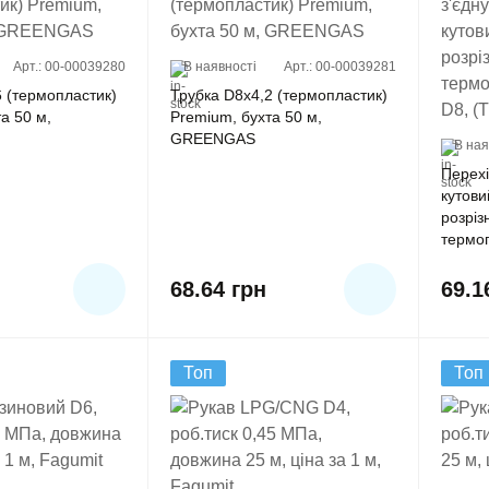
Арт.: 00-00039280
В наявності
Арт.: 00-00039281
6 (термопластик)
Трубка D8x4,2 (термопластик)
а 50 м,
Premium, бухта 50 м,
GREENGAS
В ная
Перехі
кутови
розріз
термоп
(Тип F
68.64
грн
69.
Топ
Топ