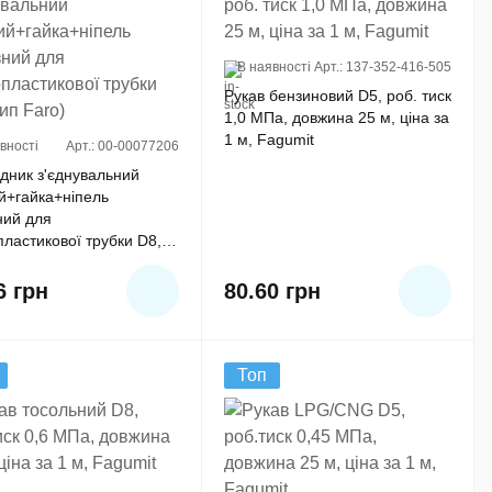
В наявності
Арт.: 137-352-416-505
Рукав бензиновий D5, роб. тиск
1,0 МПа, довжина 25 м, ціна за
1 м, Fagumit
вності
Арт.: 00-00077206
дник з'єднувальний
й+гайка+ніпель
ний для
ластикової трубки D8,
aro)
16
грн
80.60
грн
Топ