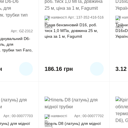
В наявності
Арт.: 137-352-416-516
В ная
Рукав бензиновий D16, роб.
Трійни
тиск 1,0 МПа, довжина 25 м,
D16xD1
Арт.: GZ-2312
ціна за 1 м, Fagumit
Україн
єднувальний D6-
ль, для
 трубки тип Faro,
н
186.16
грн
3.1
Арт.: 00-00077703
В наявності
Арт.: 00-00077702
тунь) для мідної
Ніпель D8 (латунь) для мідної