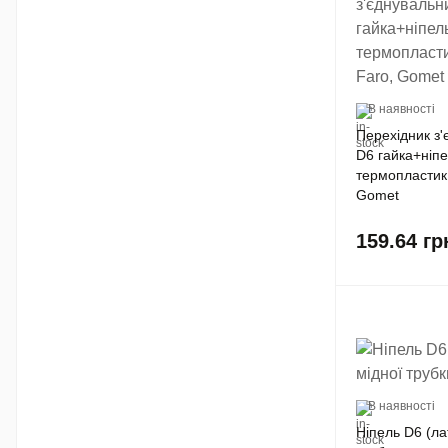
В наявності
Перехідник з'
D6 гайка+ніпе
термопластик.
Gomet
159.64
гр
В наявності
Ніпель D6 (ла