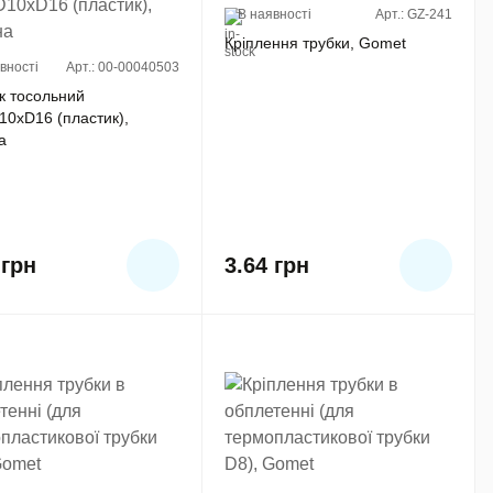
В наявності
Арт.: GZ-241
Кріплення трубки, Gomet
вності
Арт.: 00-00040503
к тосольний
0xD16 (пластик),
а
2
грн
3.64
грн