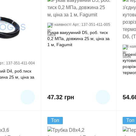
В наявності
Арт.: 137-351-411-005
Рукав вакуумний D5, роб. тиск
0,2 МПа, довжина 25 м, ціна за
1 м, Fagumit
В ная
Перехі
кутови
рт.: 137-351-411-004
розріз
ий D4, роб.тиск
термоп
ина 25 м, ціна за
(Тип F
47.32
грн
54.
Топ
Топ