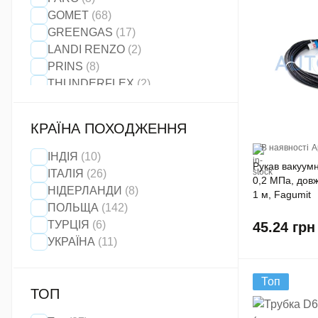
GOMET
(68)
GREENGAS
(17)
LANDI RENZO
(2)
PRINS
(8)
THUNDERFLEX
(2)
TOMASETTO
(6)
КРАЇНА ПОХОДЖЕННЯ
В наявності
А
ІНДІЯ
(10)
Рукав вакуумн
ІТАЛІЯ
(26)
0,2 МПа, довж
НІДЕРЛАНДИ
(8)
1 м, Fagumit
ПОЛЬЩА
(142)
ТУРЦІЯ
(6)
45.24
грн
УКРАЇНА
(11)
Топ
ТОП