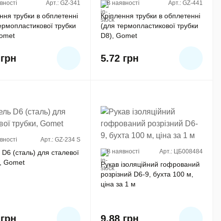
вності
Арт.: GZ-341
В наявності
Арт.: GZ-441
ння трубки в обплетенні
Кріплення трубки в обплетенні
ермопластикової трубки
(для термопластикової трубки
Gomet
D8), Gomet
2
грн
5.72
грн
вності
Арт.: GZ-234 S
В наявності
Арт.: ЦБ008484
 D6 (сталь) для сталевої
, Gomet
Рукав ізоляційний гофрований
розрізний D6-9, бухта 100 м,
ціна за 1 м
6
грн
9.88
грн