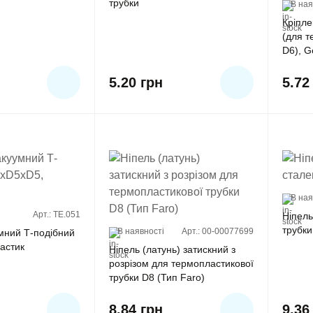
трубки
В ная
Кріпле
(для т
D6), 
5.20
грн
5.7
В ная
Арт.: TE.051
Ніпель
трубки
В наявності
Арт.: 00-00077699
умний Т-подібний
астик
Ніпель (латунь) затискний з
розрізом для термопластикової
трубки D8 (Тип Faro)
8.84
грн
9.3