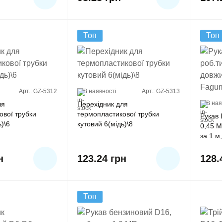
Топ
Топ
Арт.: GZ-5312
В наявності
Арт.: GZ-5313
В ная
ля
Перехідник для
ової трубки
термопластикової трубки
Рукав 
ь)\6
кутовий 6(мідь)\8
0,45 M
за 1 м
н
123.24
грн
128
Топ