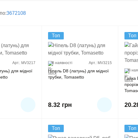
по:
36
72
108
Топ
Топ
Арт.: MV3217
В наявності
Арт.: MV3215
В ная
тунь) для мідної
Ніпель D8 (латунь) для мідної
etto
трубки, Tomasetto
Гайка 
проріз
Tomase
8.32
грн
20.
Топ
Топ