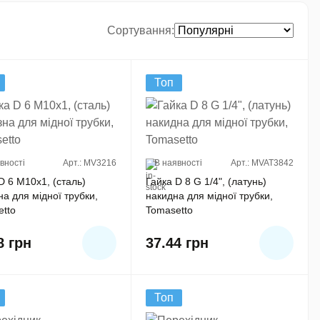
Сортування
Топ
вності
Арт.: MV3216
В наявності
Арт.: MVAT3842
D 6 M10x1, (сталь)
Гайка D 8 G 1/4", (латунь)
на для мідної трубки,
накидна для мідної трубки,
tto
Tomasetto
28
грн
37.44
грн
Топ