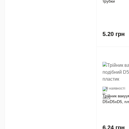
трубки
5.20
грн
В наявності
Трійник ваку
D5xD5xD5, пл
6.24
грн