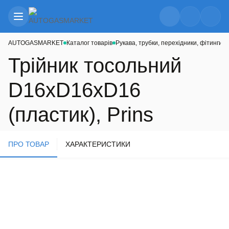
AUTOGASMARKET
Каталог товарів
Рукава, трубки, перехідники, фітинги
Р
Трійник тосольний
D16хD16хD16
(пластик), Prins
ПРО ТОВАР
ХАРАКТЕРИСТИКИ