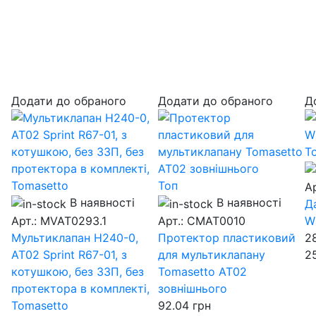
Додати до обраного
Додати до обраного
Д
Т
Топ
А
В наявності
В наявності
Д
Арт.: MVAT0293.1
Арт.: CMAT0010
W
Мультиклапан H240-0,
Протектор пластиковий
2
AT02 Sprint R67-01, з
для мультиклапану
2
котушкою, без ЗЗП, без
Tomasetto AT02
протектора в комплекті,
зовнішнього
Tomasetto
92.04
грн