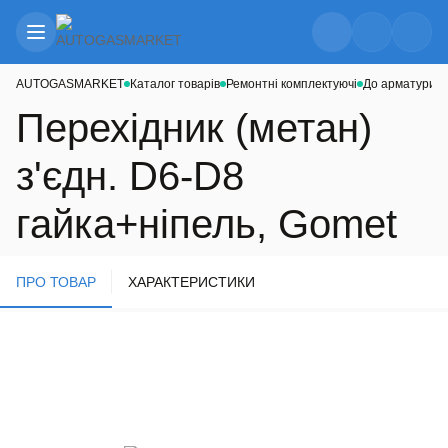
AUTOGASMARKET
Каталог товарів
Ремонтні комплектуючі
До арматури м
Перехідник (метан)
з'єдн. D6-D8
гайка+ніпель, Gomet
ПРО ТОВАР
ХАРАКТЕРИСТИКИ