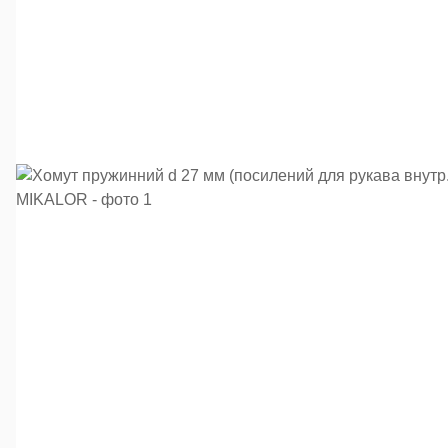
ання для СТО