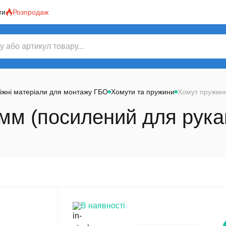
ти
Розпродаж
іжні матеріали для монтажу ГБО
Хомути та пружини
Хомут пружинн
мм (посилений для рукав
В наявності