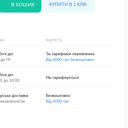
В КОШИК
КУПИТИ В 1 КЛІК
ІН
ВАРТІСТЬ
бочі дні
За тарифами перевізника
 до Пт
Від 4000 грн безкоштовно
бочі дні
Не тарифікується
00 до 18:00
єрська доставка
Безкоштовно
омовленністю
Від 4000 грн