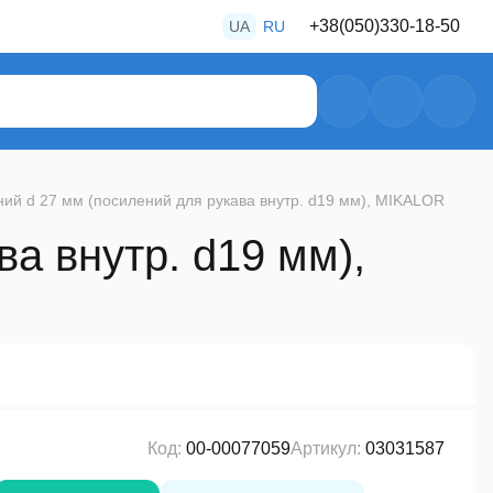
+38
(050)
330-18-50
UA
RU
+38
(050)
487-80-28
+38
(050)
469-39-56
ий d 27 мм (посилений для рукава внутр. d19 мм), MIKALOR
а внутр. d19 мм),
Код:
00-00077059
Артикул:
03031587