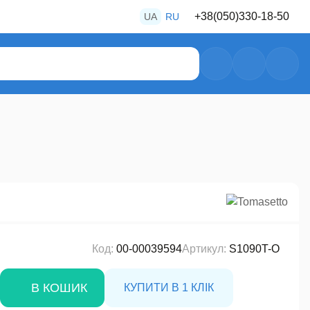
+38
(050)
330-18-50
UA
RU
+38
(050)
487-80-28
+38
(050)
469-39-56
Код:
00-00039594
Артикул:
S1090T-O
В КОШИК
КУПИТИ В 1 КЛІК