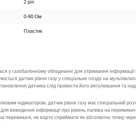
2 pin
0-90 Ом
Пластик
ся у газобалонному обладнанні для отримання інформації
юється датчик рівня газу у спеціальне гніздо на мультиклап
становлення датчика слід провести його регулювання та над
ілковим індикатором, датчик рівня газу має спеціальний роз'
 для виведення інформації про рівень палива на перемикач
на перемикачі, не варто сприймати як абсолютно точну чере
вимірювального пристрою.
ується двожильним дротом із роз’ємом та кріпильними гвинт