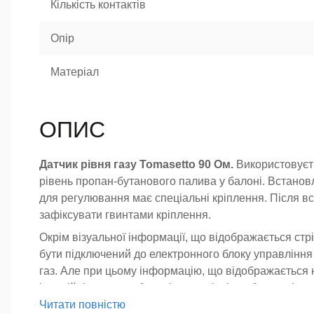
Кількість контактів
Опір
Матеріал
ОПИС
Датчик рівня газу Tomasetto 90 Ом.
Використовуєть
рівень пропан-бутанового палива у балоні. Встановл
для регулювання має спеціальні кріплення. Після в
зафіксувати гвинтами кріплення.
Окрім візуальної інформації, що відображається стр
бути підключений до електронного блоку управління
газ. Але при цьому інформацію, що відображається 
інерційність газу в балоні та технічні особливості 
Читати повністю
Датчик має робочий опір від 0 до 90 Ом та комплект