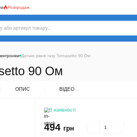
ти
Розпродаж
ектроніки
Датчик рівня газу Tomasetto 90 Ом
setto 90 Ом
ОПИС
ВІДЕО
В наявності
494
грн