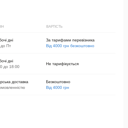
ІН
ВАРТІСТЬ
бочі дні
За тарифами перевізника
 до Пт
Від 4000 грн безкоштовно
бочі дні
Не тарифікується
00 до 18:00
єрська доставка
Безкоштовно
омовленністю
Від 4000 грн