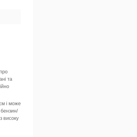
 про
ані та
ійно
єм і може
 бензин/
з високу
ами.