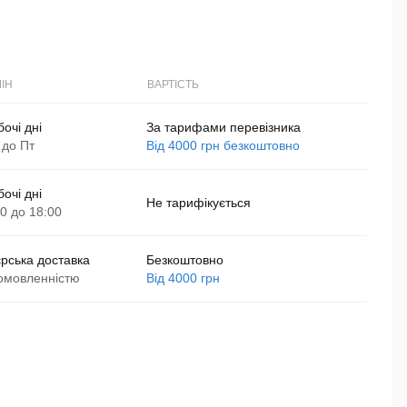
ІН
ВАРТІСТЬ
бочі дні
За тарифами перевізника
 до Пт
Від 4000 грн безкоштовно
бочі дні
Не тарифікується
00 до 18:00
єрська доставка
Безкоштовно
омовленністю
Від 4000 грн