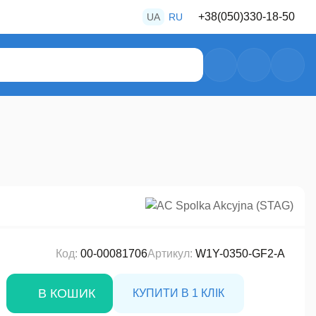
+38
(050)
330-18-50
UA
RU
+38
(050)
487-80-28
+38
(050)
469-39-56
Код:
00-00081706
Артикул:
W1Y-0350-GF2-A
В КОШИК
КУПИТИ В 1 КЛІК