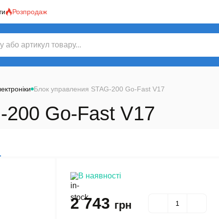
ти
Розпродаж
ектроніки
Блок управления STAG-200 Go-Fast V17
-200 Go-Fast V17
В наявності
2 743
грн