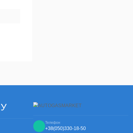
ЧУ
Телефон
+38
(050)
330-18-50