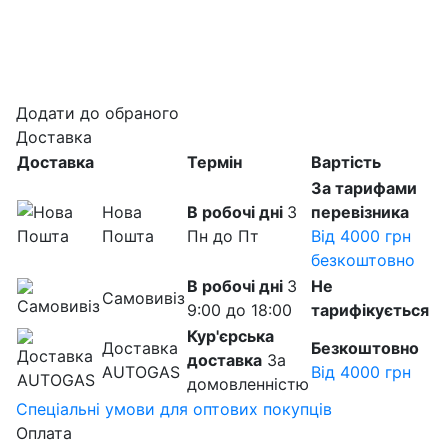
Додати до обраного
Доставка
Доставка
Термін
Вартість
За тарифами
Нова
В робочі дні
З
перевізника
Пошта
Пн до Пт
Від 4000 грн
безкоштовно
В робочі дні
З
Не
Самовивіз
9:00 до 18:00
тарифікується
Кур'єрська
Доставка
Безкоштовно
доставка
За
AUTOGAS
Від 4000 грн
домовленністю
Спеціальні умови для оптових покупців
Оплата