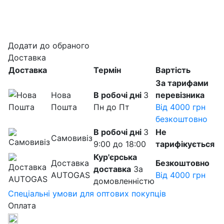
Додати до обраного
Доставка
Доставка
Термін
Вартість
За тарифами
Нова
В робочі дні
З
перевізника
Пошта
Пн до Пт
Від 4000 грн
безкоштовно
В робочі дні
З
Не
Самовивіз
9:00 до 18:00
тарифікується
Кур'єрська
Доставка
Безкоштовно
доставка
За
AUTOGAS
Від 4000 грн
домовленністю
Спеціальні умови для оптових покупців
Оплата