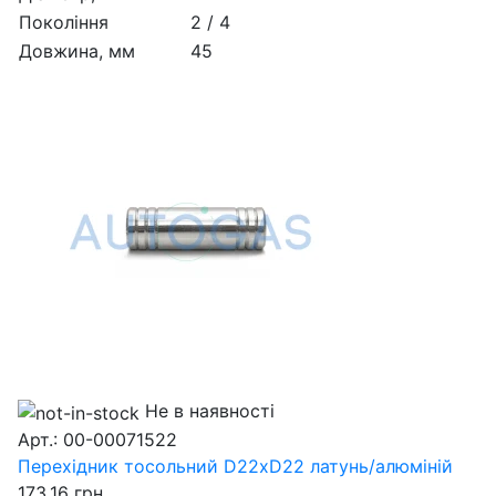
Покоління
2 / 4
Довжина, мм
45
Не в наявності
Арт.: 00-00071522
Перехідник тосольний D22xD22 латунь/алюміній
173.16
грн