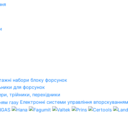
ння
и
тажні набори блоку форсунок
ьники для форсунок
ри, трійники, перехідники
Електронні системи управління впорскуванням