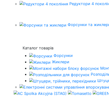
Редуктори 4 поколі
Форсунки та жиклер
Каталог товарів
Форсунки
Жиклери
Мон
Розподіл
Штуце