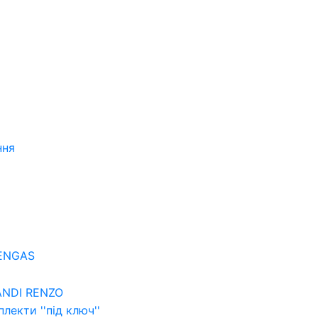
ння
ENGAS
ANDI RENZO
лекти ''пiд ключ''