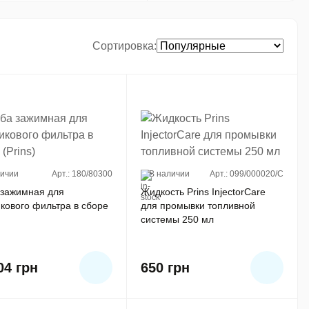
Сортировка
личии
Арт.: 180/80300
В наличии
Арт.: 099/000020/C
 зажимная для
Жидкость Prins InjectorCare
кового фильтра в сборе
для промывки топливной
системы 250 мл
.04
грн
650
грн