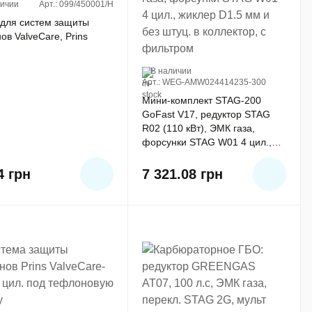
личии
Арт.: 099/450001/H
 для систем защиты
ов ValveCare, Prins
В наличии
Арт.: WEG-AMW024414235-300
Мини-комплект STAG-200
GoFast V17, редуктор STAG
R02 (110 кВт), ЭМК газа,
форсунки STAG W01 4 цил.,
жиклер D1.5 мм и без штуц. в
коллектор, с фильтром
64
грн
7 321.08
грн