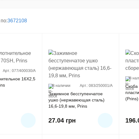
по:
36
72
108
Арт.: 077/400030/A
В на
нительное 16X2,5
ins
В наличии
Арт.: 083/250001/A
Скоба
пласти
Зажимное бесступенчатое
(Prins)
ушко (нержавеющая сталь)
16,6-19,8 мм, Prins
27.04
грн
196