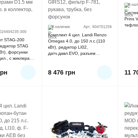
В на
Систе
Prins 
тефло
В наличии
Арт.: 604701256
024404235-300
Комплект 4 цил. Landi Renzo
кт STAG-200
Omegas 4.0, до 150 л.с.(110
редуктор STAG
кВт), редуктор LI02,
Вт), форсунки
датч.давл.EVO, разъем
ил., с жиклерами
GIRS12, фильтр F-781, рукава,
 штуцер. в
трубка, без форсунок
ильтр
грн
8 476
грн
11 7