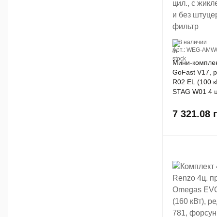
В наличии
Арт.: WEG-AMW
Мини-компле
GoFast V17, 
R02 EL (100 к
STAG W01 4 ц
D1.5 мм и без
коллектор, ф
7 321.08