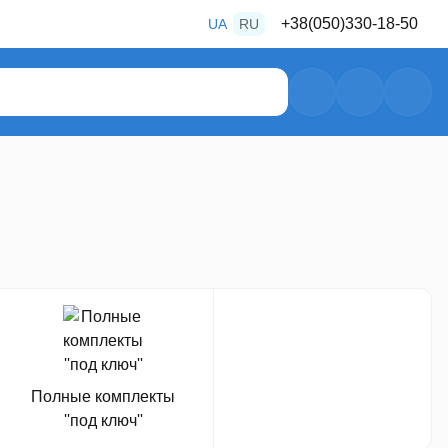
+38
(050)
330-18-50
UA
RU
+38
(050)
487-80-28
+38
(050)
469-39-56
Полные комплекты
''под ключ''