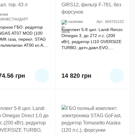
личии
2ПИНЖСТАНДАРТ
В наличии
Арт.: 604701152
торное ГБО: редуктор
Комплект 5-8 цил. Landi Renzo
GAS AT07 MOD (100
Omegas 3, до 272 л.с. (200
 ЭМК газа, перекл. STAG
кВт), редуктор LI10 OVERSIZE
льтиклапан АТ00 кл.А,
TURBO, датч.давл.EVO,
ал. тор. 43 л
разъем GIRS12, фильтр F-781,
без форсунок
74.56
грн
14 820
грн