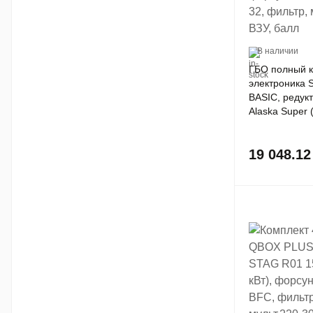
В наличии
ГБО полный к
электроника
BASIC, редук
Alaska Super (
форсунки GR
фильтр, мульт
19 048.1