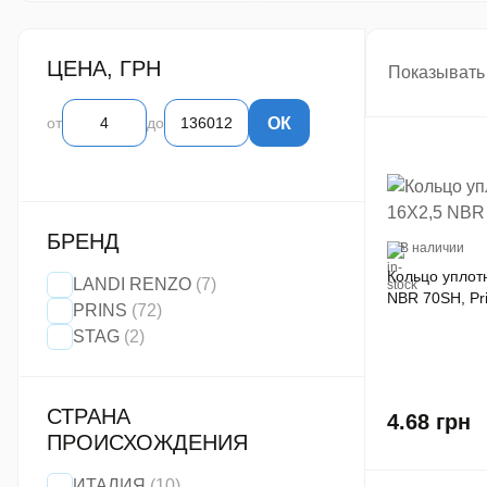
ование для СТО
ЦЕНА, ГРН
Показывать 
ОК
от
до
БРЕНД
В наличии
Кольцо уплот
LANDI RENZO
(7)
NBR 70SH, Pr
PRINS
(72)
STAG
(2)
СТРАНА
4.68
грн
ПРОИСХОЖДЕНИЯ
ИТАЛИЯ
(10)