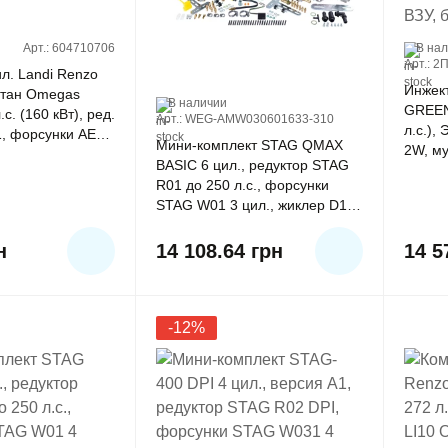
Арт.: 604710706
В на
Арт.: 
л. Landi Renzo
Инжек
В наличии
GREEN
с. (160 кВт), ред.
Арт.: WEG-AMW030601633-310
л.с.),
1, форсунки AEB
Мини-комплект STAG QMAX
2W, му
BASIC 6 цил., редуктор STAG
ВЗУ, б
R01 до 250 л.с., форсунки
STAG W01 3 цил., жиклер D1.5
мм и штуцер. в коллектор, с
фильтром
н
14 108.64
грн
14 5
-12%