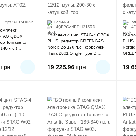
Арт.: 4СТАНДАРТ
В наличии
В на
Арт.: 4QBP.GANRD.H21SRD
Арт.: 
омплект:
Комплект 4 цил. STAG-4 QBOX
Компл
 STAG QBOX
PLUS, редуктор GREENGAS
PLUS,
тор Tomasetto
Nordic до 170 л.с., форсунки
Nordic
140 л.с.),
Hana 2001 Single Type B,
GREEN
EENGAS тип 32,
фильтр 12/12, мульт. 200-30 с
Single
. AT02, ВЗУ, балл
катушкой, тор.
мульт.
2
грн
19 225.96
грн
19 6
тор.22