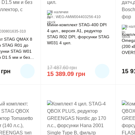
В наличии
Арт.: WEG-AMW004403256-410
Мини-комплект STAG-400 DPI
В на
4 цил., версия A1, редуктор
030801635-310
Компле
STAG R02 DPI, форсунки STAG
кт STAG QMAX 8
Omegas
W031 4 цил.
ор STAG R01 до
(200 к
рсунки STAG W01
OVERS
р D1.5 мм и без
датч.д
лектор, с
фильтр
17 487.60
грн
4
грн
15 
15 389.09
грн