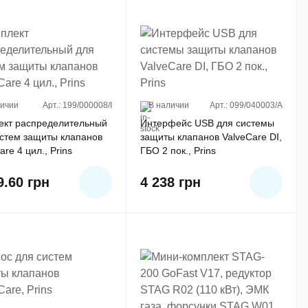
личии
Арт.: 199/000008/I
В наличии
Арт.: 099/040003/A
ект распределительный
Интерфейс USB для системы
истем защиты клапанов
защиты клапанов ValveCare DI,
are 4 цил., Prins
ГБО 2 пок., Prins
9.60
грн
4 238
грн