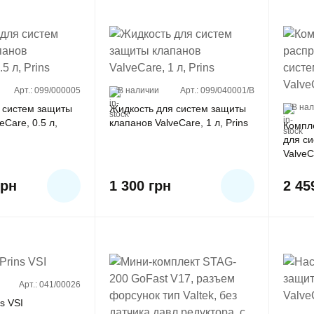
Арт.: 099/000005
В наличии
Арт.: 099/040001/B
В на
 систем защиты
Жидкость для систем защиты
eCare, 0.5 л,
клапанов ValveCare, 1 л, Prins
Компл
для с
ValveC
грн
1 300
грн
2 45
Арт.: 041/00026
s VSI