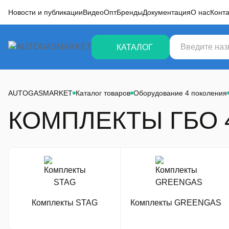
Новости и публикации
Видео
Опт
Бренды
Документация
О нас
Конт
КАТАЛОГ
ование 4 поколения
ование 2 поколения
AUTOGASMARKET
Каталог товаров
Оборудование 4 поколения
ительная электроника и оборудование
КОМПЛЕКТЫ ГБО 
ы и арматура баллонов
ы
 трубки, переходники, фитинги
Комплекты STAG
Комплекты GREENGAS
ные комплектующие