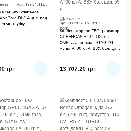
личии
Арт.: 199/040112/B
ма защиты клапанов
ValveCare-DI 3-4 цил. под
В наличии
Арт.: 2ПКАРБСТАНДАРТ
новую трубку
Карбюраторное ГБО: редуктор
GREENGAS AT07, 100 л.с,
ЭМК газа, перекл. STAG 2G,
мульт АТ00 кл.А, ВЗУ, бал. цил.
55 л
00
грн
13 707.20
грн