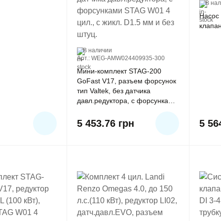
В на
Насос
клапан
В наличии
Арт.: WEG-AMW024409935-300
Мини-комплект STAG-200
GoFast V17, разъем форсунок
тип Valtek, без датчика
давл.редуктора, с форсунками
STAG W01 4 цил., с жикл. D1.5
мм и без штуц.
5 453.76
грн
5 5