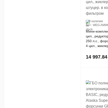
В наличии
Арт.: WEG-AMW
Мини-компле
цил., редукт
250 л.с., фо
4 цил., жикле
штуцер. в кол
фильтром
14 997.8