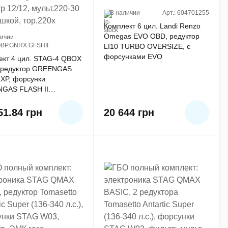
В наличии
Арт.: 604701255
Комплект 6 цил. Landi Renzo
Omegas EVO OBD, редуктор
личии
4QBP.GNRX.GFSHII
LI10 TURBO OVERSIZE, c
форсунками EVO
ект 4 цил. STAG-4 QBOX
 редуктор GREENGAS
 XP, форсунки
GAS FLASH II
/Rail, фильтр 12/12,
220-30 с катушкой,
51.84
грн
20 644
грн
0x