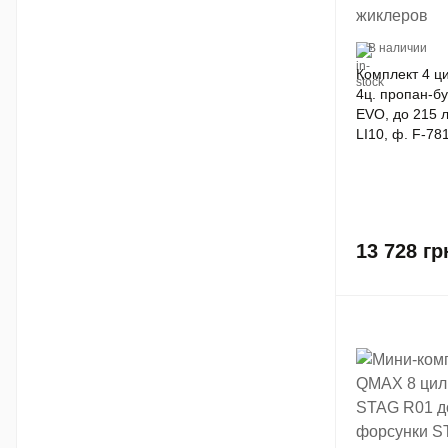
В наличии
Комплект 4 ци
4ц. пропан-бутан Omegas
EVO, до 215 л.
LI10, ф. F-78
без жиклеров
13 728
гр