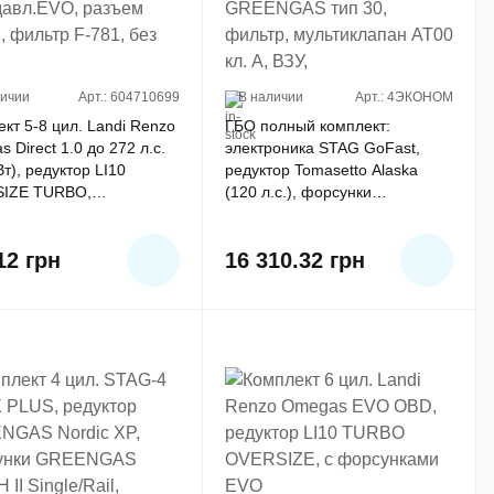
личии
Арт.: 604710699
В наличии
Арт.: 4ЭКОНОМ
кт 5-8 цил. Landi Renzo
ГБО полный комплект:
 Direct 1.0 до 272 л.с.
электроника STAG GoFast,
Вт), редуктор LI10
редуктор Tomasetto Alaska
IZE TURBO,
(120 л.с.), форсунки
авл.EVO, разъем Bosch,
GREENGAS тип 30, фильтр,
 F-781, без фор
мультиклапан AT00 кл. А, ВЗУ,
912
грн
16 310.32
грн