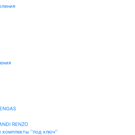
оления
ления
EENGAS
ANDI RENZO
 комплекты ''под ключ''