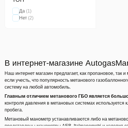
Да
(1)
Нет
(2)
В интернет-магазине AutogasMar
Наш интернет магазин предлагает, как пропановое, так 
если учесть, что популярность метанового газобаллонно
систему на любой автомобиль.
Главным отличием метанового ГБО является большое
контроля давления в метановых системах используется к
пробега.
Метановый манометр устанавливаются либо на метановом
представлены манометры AEB, Italmanometri и изделия о