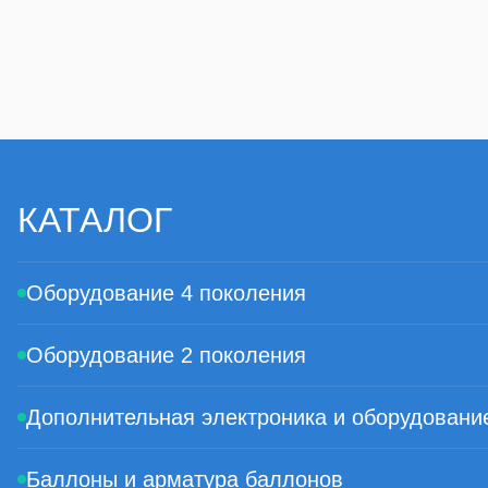
маркой Green Gas, что говорит о их превосходном качест
В некоторых моделях метановых манометров есть встрое
резервный остаток газа на специальный прибор внутри 
контролировать уровень топлива не покидая водительско
Вся предлагаемая в нашем интернет магазине продукция
КАТАЛОГ
Оборудование 4 поколения
Оборудование 2 поколения
Дополнительная электроника и оборудовани
Баллоны и арматура баллонов