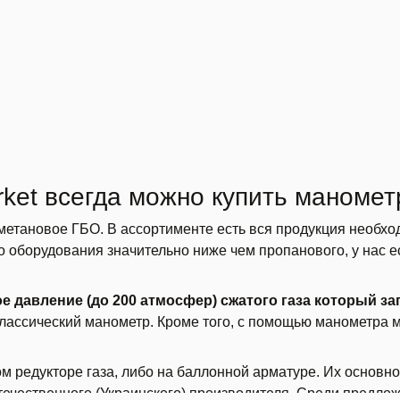
ket всегда можно купить маномет
и метановое ГБО. В ассортименте есть вся продукция необх
го оборудования значительно ниже чем пропанового, у нас 
 давление (до 200 атмосфер) сжатого газа который з
лассический манометр. Кроме того, с помощью манометра 
 редукторе газа, либо на баллонной арматуре. Их основно
течественного (Украинского) производителя. Среди предло