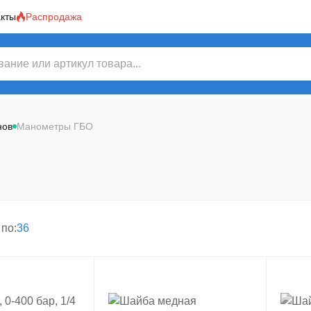
акты
Распродажа
нов
Манометры ГБО
по:
36