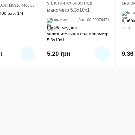
Арт.: M5310R400.06
Нет в
00 бар, 1/4
В наличии
Арт.: 00-00078471
Шайба
Шайба медная
уплотнительная под манометр
5,3х10х1
н
5.20
грн
9.3