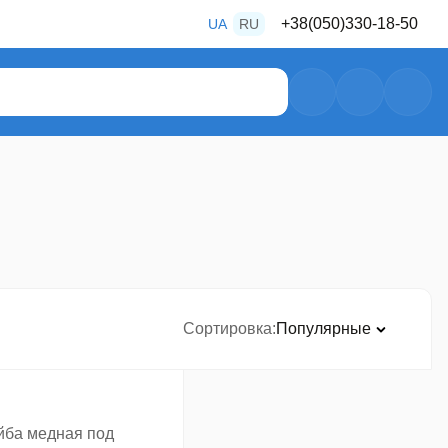
+38
(050)
330-18-50
UA
RU
+38
(050)
487-80-28
+38
(050)
469-39-56
Сортировка
Популярные