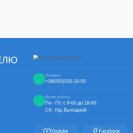
игнал давления (уровня) газового топлива или
ство использования газобаллонной системы и позволяет
арантируем.
ЕЛЮ
Телефон
+38
(050)
330-18-50
Время работы
Пн - Пт: с 9-00 до 18-00
Сб - Нд: Выходной
Youtube
Facebook