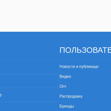
ве.
нный электронный модуль, который позволяет передавать с
салона автомобиля. Это обеспечивает дополнительное удоб
е место.
, имеет соответствующие сертификаты, а ее качество мы г
ПОЛЬЗОВАТ
Новости и публикаци
Видео
Опт
е
Распродажа
Бренды