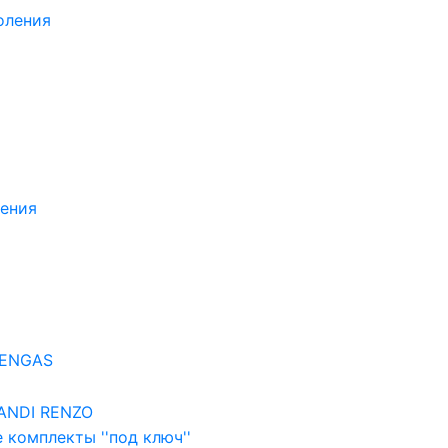
оления
ления
EENGAS
ANDI RENZO
 комплекты ''под ключ''