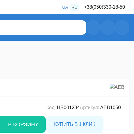
+38
(050)
330-18-50
UA
RU
+38
(050)
487-80-28
+38
(050)
469-39-56
Код:
ЦБ001234
Артикул:
AEB1050
В КОРЗИНУ
КУПИТЬ В 1 КЛИК