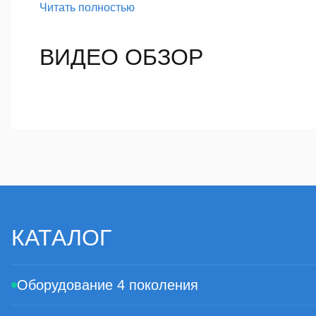
устройства.
Читать полностью
Датчик имеет рабочее сопротивление 30 кОм и ко
винтами.
ВИДЕО ОБЗОР
КАТАЛОГ
Оборудование 4 поколения