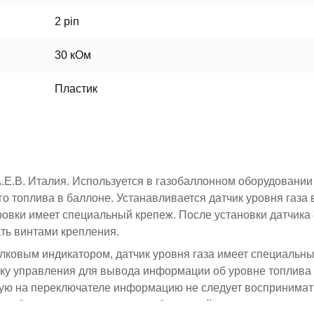
2 pin
30 кОм
Пластик
.Е.В. Италия. Используется в газобаллонном оборудовании
 топлива в баллоне. Устанавливается датчик уровня газа 
ровки имеет специальный крепеж. После установки датчика
ть винтами крепления.
ковым индикатором, датчик уровня газа имеет специальн
оку управления для вывода информации об уровне топлива
мую на переключателе информацию не следует воспринимат
а в баллоне и технических особенностей измерительного