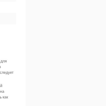
 для
в
 следует
ый
 на
ь как