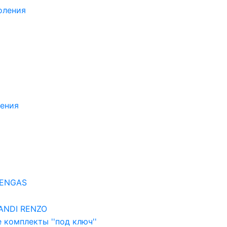
оления
ления
EENGAS
ANDI RENZO
 комплекты ''под ключ''