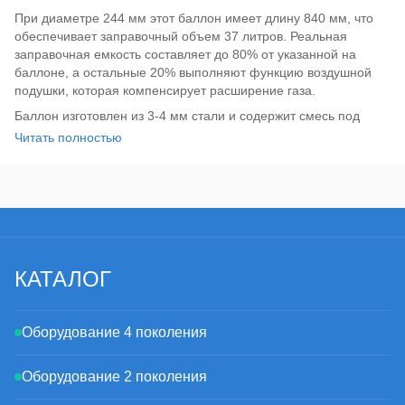
При диаметре 244 мм этот баллон имеет длину 840 мм, что
обеспечивает заправочный объем 37 литров. Реальная
заправочная емкость составляет до 80% от указанной на
баллоне, а остальные 20% выполняют функцию воздушной
подушки, которая компенсирует расширение газа.
Баллон изготовлен из 3-4 мм стали и содержит смесь под
давлением до 16 атмосфер (проверочное до 30 атмосфер).
Читать полностью
На практике давление пропана-бутана редко превышает 10
атмосфер, что обеспечивает более чем трехсложный запас
прочности. Максимальный срок эксплуатации баллона
составляет 10 лет.
КАТАЛОГ
Оборудование 4 поколения
Оборудование 2 поколения