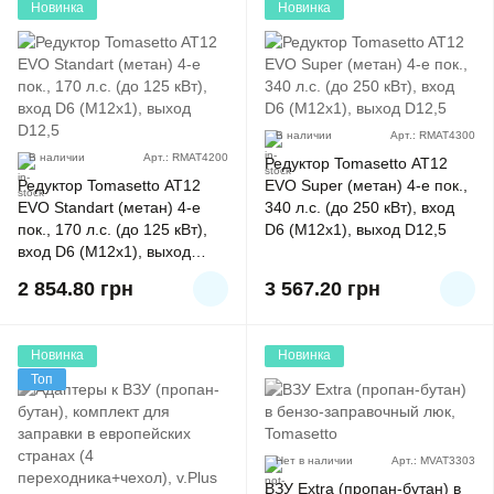
Новинка
Новинка
В наличии
Арт.: RMAT4300
В наличии
Арт.: RMAT4200
Редуктор Tomasetto AT12
Редуктор Tomasetto AT12
EVO Super (метан) 4-е пок.,
EVO Standart (метан) 4-е
340 л.с. (до 250 кВт), вход
пок., 170 л.с. (до 125 кВт),
D6 (M12x1), выход D12,5
вход D6 (M12x1), выход
D12,5
2 854.80
грн
3 567.20
грн
Новинка
Новинка
Топ
Нет в наличии
Арт.: MVAT3303
ВЗУ Extra (пропан-бутан) в