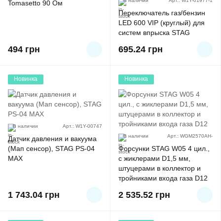
В наличии
Арт.: W1Y-01977-1
Tomasetto 90 Ом
Переключатель газ/бензин
LED 600 VIP (круглый) для
систем впрыска STAG
494
грн
695.24
грн
Новинка
Новинка
В наличии
Арт.: W1Y-00747
В наличии
Арт.: WGM2570AH-
Датчик давления и вакуума
(Мап сенсор), STAG PS-04
Форсунки STAG W05 4 цил.,
MAX
с жиклерами D1,5 мм,
штуцерами в коллектор и
тройниками входа газа D12
1 743.04
грн
2 535.52
грн