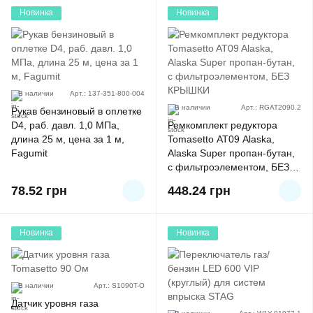
Новинка
Новинка
В наличии
Арт.: 137-351-800-004
В наличии
Арт.: RGAT2090.2
Рукав бензиновый в оплетке
D4, раб. давл. 1,0 МПа,
Ремкомплект редуктора
длина 25 м, цена за 1 м,
Tomasetto AT09 Alaska,
Fagumit
Alaska Super пропан-бутан,
с фильтроэлементом, БЕЗ
КРЫШКИ
78.52
грн
448.24
грн
Новинка
Новинка
В наличии
Арт.: S1090T-O
Датчик уровня газа