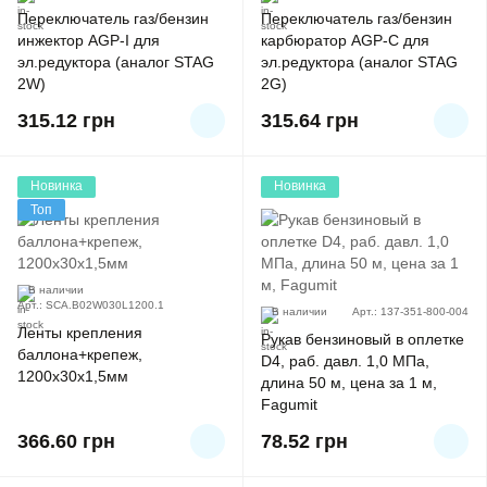
Переключатель газ/бензин
Переключатель газ/бензин
инжектор AGP-I для
карбюратор AGP-C для
эл.редуктора (аналог STAG
эл.редуктора (аналог STAG
2W)
2G)
315.12
грн
315.64
грн
Новинка
Новинка
Топ
В наличии
Арт.: SCA.B02W030L1200.1
В наличии
Арт.: 137-351-800-004
Ленты крепления
Рукав бензиновый в оплетке
баллона+крепеж,
D4, раб. давл. 1,0 МПа,
1200x30x1,5мм
длина 50 м, цена за 1 м,
Fagumit
366.60
грн
78.52
грн