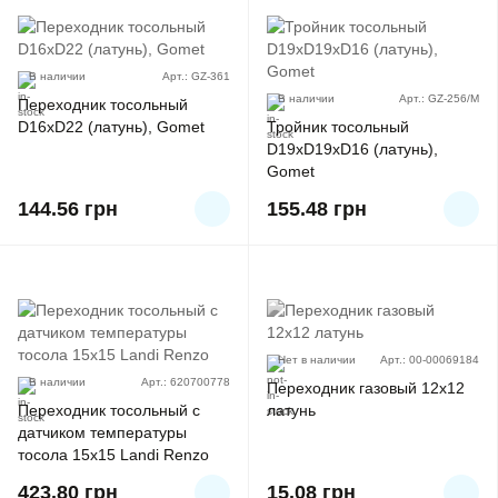
В наличии
Арт.: GZ-361
В наличии
Арт.: GZ-256/M
Переходник тосольный
D16xD22 (латунь), Gomet
Тройник тосольный
D19xD19xD16 (латунь),
Gomet
144.56
грн
155.48
грн
Нет в наличии
Арт.: 00-00069184
В наличии
Арт.: 620700778
Переходник газовый 12x12
Переходник тосольный с
латунь
датчиком температуры
тосола 15x15 Landi Renzo
423.80
грн
15.08
грн