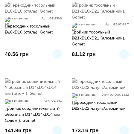
Нет в наличии
Арт.: GZ-250S
Нет в наличии
Арт.: GZ-07-78 T
Переходник тосольный
D16xD10 (сталь), Gomet
Тройник тосольный
D21xD16xD21 (алюминий),
Gomet
40.56
грн
81.12
грн
Нет в наличии
Арт.: 00-00071522
Нет в наличии
Арт.: GZ-281
Переходник тосольный
Тройник соединительный Y-
D22хD22 латунь/алюминий
образный D14xD14xD14 мм
(алюм.), Gomet
141.96
грн
173.16
грн