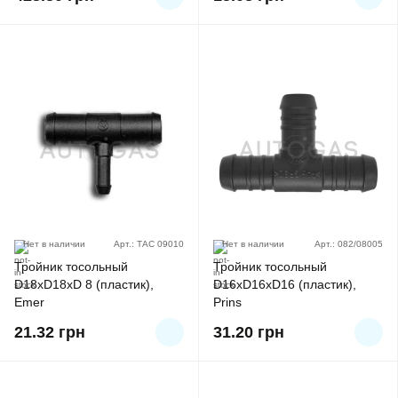
Нет в наличии
Арт.: ТАС 09010
Нет в наличии
Арт.: 082/08005
Тройник тосольный
Тройник тосольный
D18хD18хD 8 (пластик),
D16хD16хD16 (пластик),
Emer
Prins
21.32
грн
31.20
грн