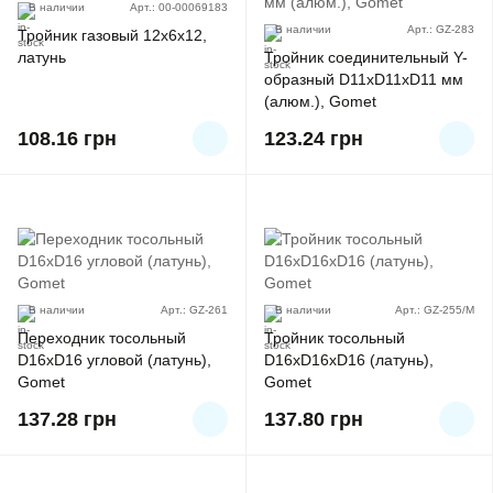
В наличии
Арт.: 00-00069183
В наличии
Арт.: GZ-283
Тройник газовый 12x6x12,
латунь
Тройник соединительный Y-
образный D11xD11xD11 мм
(алюм.), Gomet
108.16
грн
123.24
грн
В наличии
Арт.: GZ-261
В наличии
Арт.: GZ-255/M
Переходник тосольный
Тройник тосольный
D16xD16 угловой (латунь),
D16xD16xD16 (латунь),
Gomet
Gomet
137.28
грн
137.80
грн