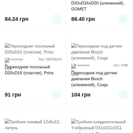
D20xD16xD20 (алюминий),
GOMET
84.24
грн
88.40
грн
В наличии
Арт.: 082/08018
В наличии
Арт.: GNB
Переходник тосольный
D20xD16 (пластик), Prins
Переходник под датчик
давления Bosch
(алюминий), Czaja
91
грн
104
грн