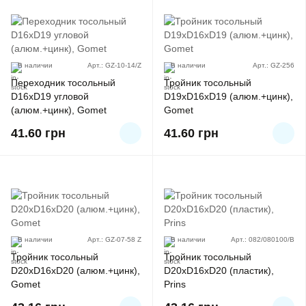
В наличии
Арт.: GZ-10-14/Z
В наличии
Арт.: GZ-256
Переходник тосольный
Тройник тосольный
D16xD19 угловой
D19xD16xD19 (алюм.+цинк),
(алюм.+цинк), Gomet
Gomet
41.60
грн
41.60
грн
В наличии
Арт.: GZ-07-58 Z
В наличии
Арт.: 082/080100/B
Тройник тосольный
Тройник тосольный
D20xD16xD20 (алюм.+цинк),
D20хD16хD20 (пластик),
Gomet
Prins