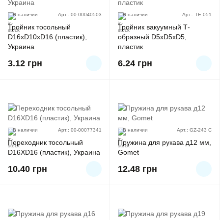
В наличии
Арт.: 00-00040503
В наличии
Арт.: TE.051
Тройник тосольный
Тройник вакуумный Т-
D16xD10xD16 (пластик),
образный D5xD5xD5,
Украина
пластик
3.12
грн
6.24
грн
В наличии
Арт.: 00-00077341
В наличии
Арт.: GZ-243 C
Переходник тосольный
Пружина для рукава д12 мм,
D16XD16 (пластик), Украина
Gomet
10.40
грн
12.48
грн