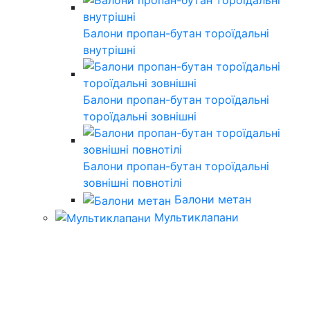
Балони пропан-бутан тороїдальні
внутрішні
Балони пропан-бутан тороїдальні
тороїдальні зовнішні
Балони пропан-бутан тороїдальні
зовнішні повнотілі
Балони метан
Мультиклапани