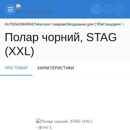
AUTOGASMARKET
Каталог товарів
Обладнання для СТО
Спецодяг
Полар
Полар чорний, STAG
(XXL)
ПРО ТОВАР
ХАРАКТЕРИСТИКИ