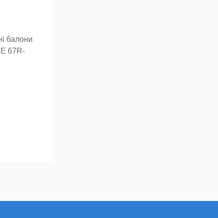
ні балони
CE 67R-
ж він