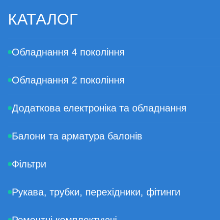
-Проводка для котушки
КАТАЛОГ
-Кріпильні гвинти 6 шт
-Гайка D8 M12x1 2 шт
-Ніпель 6 мм
Обладнання 4 покоління
-Ніпель 8 мм
Обладнання 2 покоління
Додаткова електроніка та обладнання
Балони та арматура балонів
Фільтри
Рукава, трубки, перехідники, фітинги