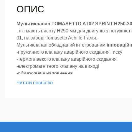
ОПИС
Мультиклапан TOMASETTO АТ02 SPRINT H250-30 
, які мають висоту H250 мм для двигунів з потужніс
01, на заводі Tomasetto Achille Італія.
Мультиклапан обладнаний інтегрованим
інновацій
-пружинного клапану аварійного скидання тиску
-термоплавкого клапану аварійного скидання
-електромагнітного клапану на виході
-обмежувача наповнення
-швидкісного клапану
Читати повністю
-зворотного клапану на вході
-ручного клапану на виході
На мультиклапан можна встановити механічний індика
має забірну трубку з фільтром, що допомагає запобі
Комплектація:
-Мультиклапан
-Котушка на 12 В