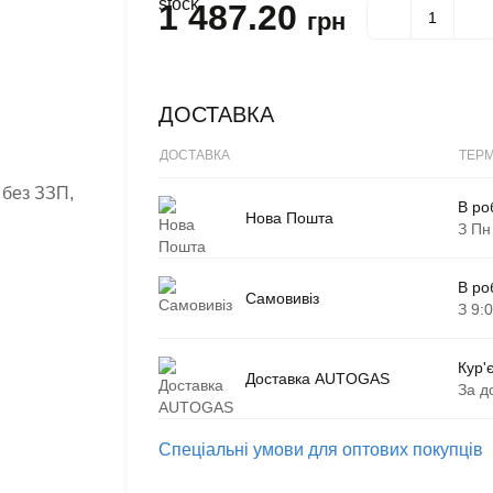
1 487.20
грн
ДОСТАВКА
ДОСТАВКА
ТЕРМ
В ро
Нова Пошта
З Пн
В ро
Самовивіз
З 9:
Кур'
Доставка AUTOGAS
За д
Спеціальні умови для оптових покупців