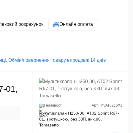
тівковий розрахунок
Онлайн оплата
сяці. Обмін/повернення товару впродовж 14 днів
7-01,
В наявності
Арт.: MVAT0216X1
Мультиклапан H250-30, AT02 Sprint R67-
01, з котушкою, без ЗЗП, вих.d8,
Tomasetto