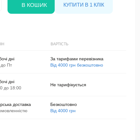
В КОШИК
КУПИТИ В 1 КЛІК
ІН
ВАРТІСТЬ
бочі дні
За тарифами перевізника
 до Пт
Від 4000 грн безкоштовно
бочі дні
Не тарифікується
00 до 18:00
єрська доставка
Безкоштовно
омовленністю
Від 4000 грн