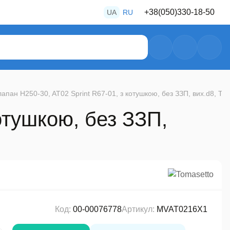
+38
(050)
330-18-50
UA
RU
+38
(050)
487-80-28
+38
(050)
469-39-56
апан H250-30, AT02 Sprint R67-01, з котушкою, без ЗЗП, вих.d8, To
отушкою, без ЗЗП,
Код:
00-00076778
Артикул:
MVAT0216X1