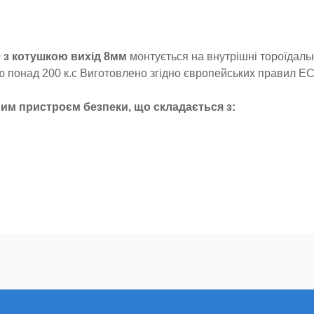
з котушкою вихід 8мм
монтується на внутрішні тороїдаль
тю понад 200 к.с Виготовлено згідно європейських правил E
ним пристроєм безпеки, що складається з:
тор рівня газу швидкої фіксації і електронний датчик. Тако
гти забрудненню газової системи.