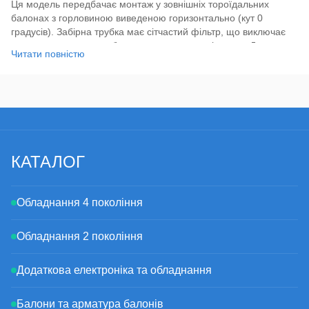
Ця модель передбачає монтаж у зовнішніх тороїдальних
балонах з горловиною виведеною горизонтально (кут 0
градусів). Забірна трубка має сітчастий фільтр, що виключає
попадання великих забруднень у газову магістраль. Для
Читати повністю
коректних показань рівня мультиклапан має бути змонтований
у балоні заввишки 250 мм.
Мультиклапан Tomasetto AT00 Sprint R67-00 H250 - 0, кл.А, без
ВЗП має вхід під магістральну трубку 8 мм та вихід на
редуктор діаметром 6 мм (8 мм для високопродуктивних
систем, потужністю понад 200 к.с.).
КАТАЛОГ
Обладнання 4 покоління
Обладнання 2 покоління
Додаткова електроніка та обладнання
Балони та арматура балонів