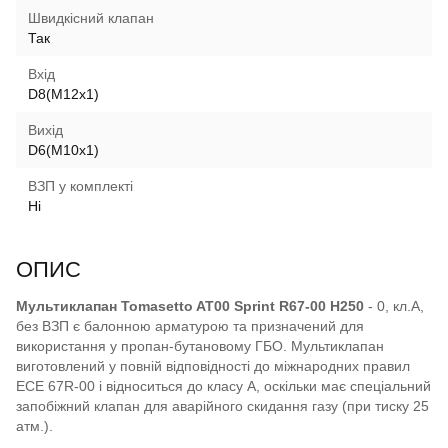
Швидкісний клапан
Так
Вхід
D8(M12x1)
Вихід
D6(M10x1)
ВЗП у комплекті
Ні
ОПИС
Мультиклапан Tomasetto AT00 Sprint R67-00 H250
- 0, кл.А,
без ВЗП є балонною арматурою та призначений для
використання у пропан-бутановому ГБО. Мультиклапан
виготовлений у повній відповідності до міжнародних правил
ECE 67R-00 і відноситься до класу А, оскільки має спеціальний
запобіжний клапан для аварійного скидання газу (при тиску 25
атм.).