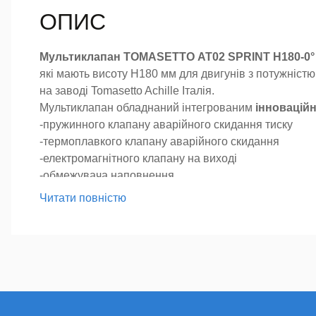
ОПИС
Мультиклапан TOMASETTO АТ02 SPRINT H180-0° 
які мають висоту H180 мм для двигунів з потужніст
на заводі Tomasetto Achille Італія.
Мультиклапан обладнаний інтегрованим
інновацій
-пружинного клапану аварійного скидання тиску
-термоплавкого клапану аварійного скидання
-електромагнітного клапану на виході
-обмежувача наповнення
-швидкісного клапану
Читати повністю
-зворотного клапану на вході
-ручного клапану на виході
На мультиклапан можна встановити механічний індика
має забірну трубку з фільтром, що допомагає запобі
Комплектація:
-Мультиклапан
-Котушка на 12 В