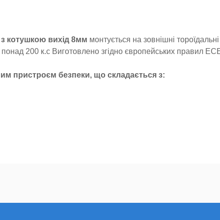
з котушкою вихід 8мм
монтується на зовнішні тороїдальні
ю понад 200 к.с Виготовлено згідно європейських правил EC
ним пристроєм безпеки, що складається з:
тор рівня газу швидкої фіксації і електронний датчик. Тако
гти забрудненню газової системи.