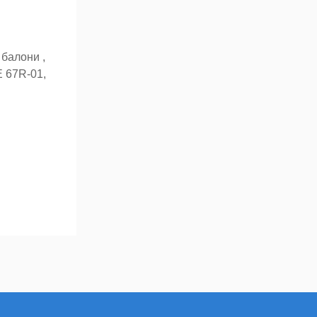
 балони ,
E 67R-01,
ж він