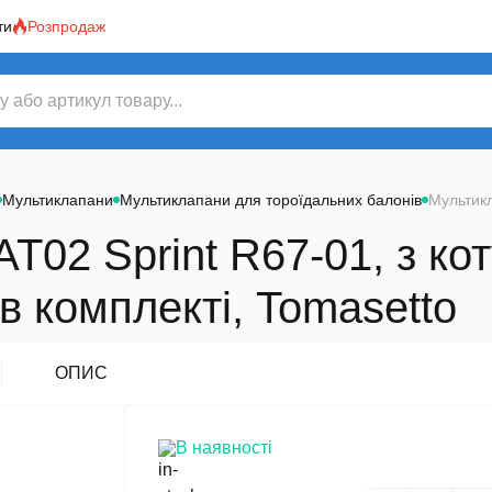
ти
Розпродаж
Мультиклапани
Мультиклапани для тороїдальних балонів
Мультикл
T02 Sprint R67-01, з ко
 в комплекті, Tomasetto
ОПИС
В наявності