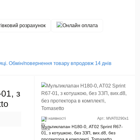
тівковий розрахунок
Онлайн оплата
сяці. Обмін/повернення товару впродовж 14 днів
01, з
to
В наявності
Арт.: MVAT0290x1
Мультиклапан H180-0, AT02 Sprint R67-
01, з котушкою, без ЗЗП, вих.d8, без
протектора в комплекті, Tomasetto