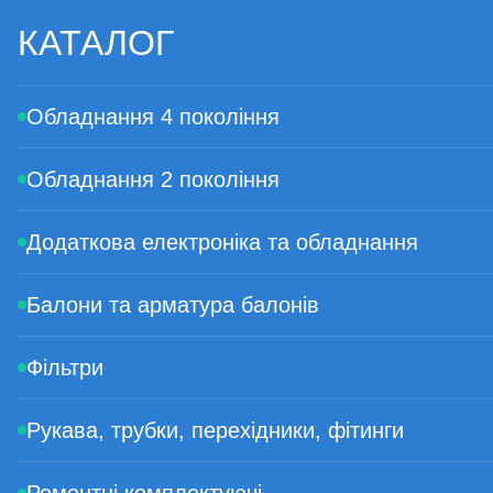
-Проводка для котушки
КАТАЛОГ
-Кріпильні гвинти 6 шт
-Гайка D8 M12x1 2 шт
-Ніпель 6 мм
Обладнання 4 покоління
-Ніпель 8 мм
Обладнання 2 покоління
Додаткова електроніка та обладнання
Балони та арматура балонів
Фільтри
Рукава, трубки, перехідники, фітинги