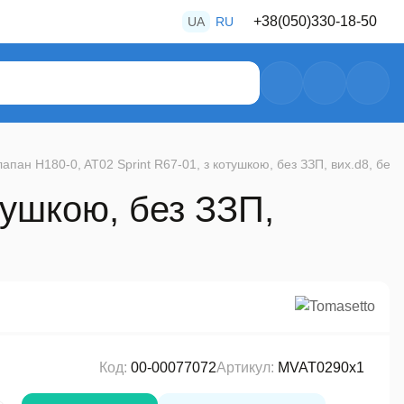
+38
(050)
330-18-50
UA
RU
+38
(050)
487-80-28
+38
(050)
469-39-56
апан H180-0, AT02 Sprint R67-01, з котушкою, без ЗЗП, вих.d8, без 
тушкою, без ЗЗП,
Код:
00-00077072
Артикул:
MVAT0290x1