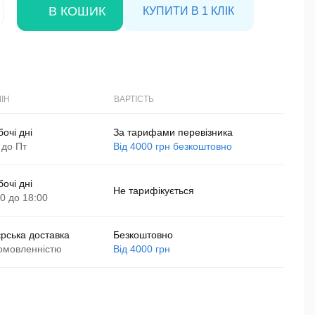
В КОШИК
КУПИТИ В 1 КЛІК
ІН
ВАРТІСТЬ
бочі дні
За тарифами перевізника
 до Пт
Від 4000 грн безкоштовно
бочі дні
Не тарифікується
00 до 18:00
єрська доставка
Безкоштовно
омовленністю
Від 4000 грн