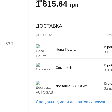
1 615.64
грн
ДОСТАВКА
ДОСТАВКА
ТЕРМ
В ро
Нова Пошта
З Пн
В ро
Самовивіз
З 9:
Кур'
Доставка AUTOGAS
За д
Спеціальні умови для оптових покупців