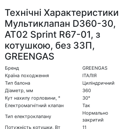
Технічні Характеристики
Мультиклапан D360-30,
AT02 Sprint R67-01, з
котушкою, без ЗЗП,
GREENGAS
Бренд
GREENGAS
Країна походження
ІТАЛІЯ
Тип балона
Циліндричний
Діаметр, мм
360
Кут нахилу горловини, °
30°
Електромагнітний клапан
Так
Нормально
Тип електроклапану
закритий
Потужність котушки, Вт
11