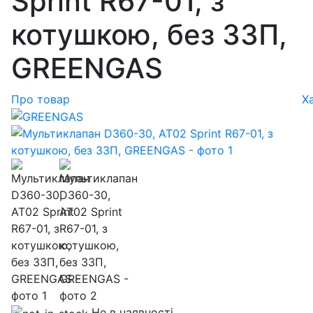
Sprint R67-01, з
котушкою, без ЗЗП,
GREENGAS
Про товар
Х
Не в наявності