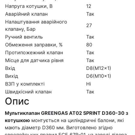
Напруга котушки, В
12
Аварійний клапан
Так
Налаштування аварійного
27
клапану, Бар
Ручний вентиль
Так
Обмеження заправки, %
80
Протипожежний клапан
Так
Місце для датчика рівня
Так
Вхід
D8(M12x1)
Вихід
D6(M10x1)
ВЗП у комплекті
Ні
Швидкісний клапан
Так
Опис
Мультиклапан GREENGAS АТ02 SPRINT D360-30 з
котушкою
монтується на циліндричні балони, які
мають діаметр D360 мм. Виготовлено згідно
європейських правил ECE 67R-01, на заводі лідера