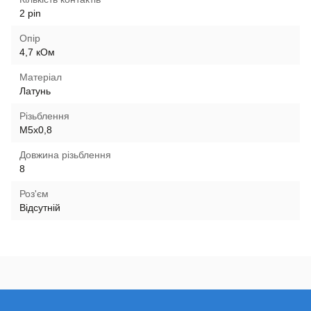
2 pin
Опір
4,7 кОм
Матеріал
Латунь
Різьблення
M5x0,8
Довжина різьблення
8
Роз'єм
Відсутній