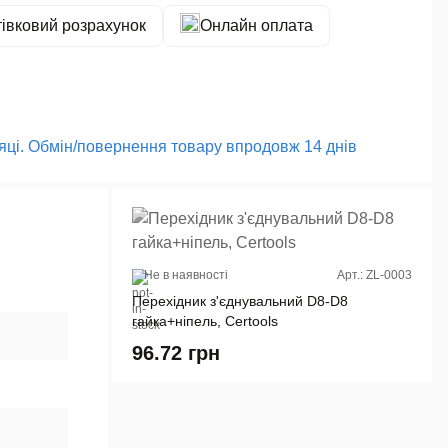
тівковий розрахунок
Онлайн оплата
сяці. Обмін/повернення товару впродовж 14 днів
Не в наявності
Арт.: ZL-0003
Перехідник з'єднувальний D8-D8
гайка+ніпель, Certools
96.72
грн