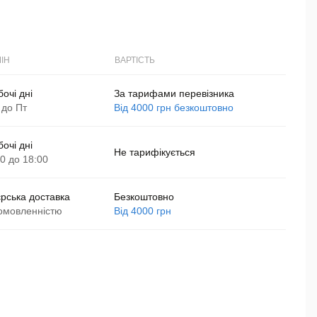
ІН
ВАРТІСТЬ
бочі дні
За тарифами перевізника
 до Пт
Від 4000 грн безкоштовно
бочі дні
Не тарифікується
00 до 18:00
єрська доставка
Безкоштовно
омовленністю
Від 4000 грн