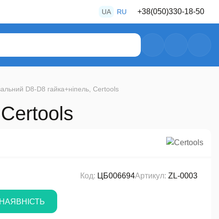
+38
(050)
330-18-50
UA
RU
+38
(050)
487-80-28
+38
(050)
469-39-56
вальний D8-D8 гайка+ніпель, Certools
Certools
Код:
ЦБ006694
Артикул:
ZL-0003
НАЯВНІСТЬ