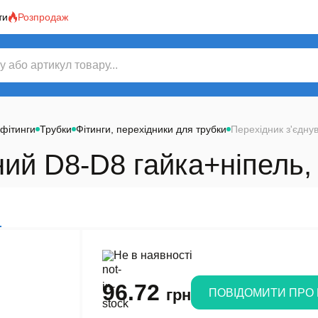
ти
Розпродаж
 фітинги
Трубки
Фітинги, перехідники для трубки
Перехідник з'єдну
ий D8-D8 гайка+ніпель, 
Не в наявності
96.72
грн
ПОВІДОМИТИ ПРО 