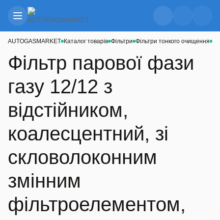
AUTOGASMARKET
Каталог товарів
Фільтри
Фільтри тонкого очищення
Фі
Фільтр парової фази
газу 12/12 з
відстійником,
коалесцентний, зі
скловолоконним
змінним
фільтроелементом,