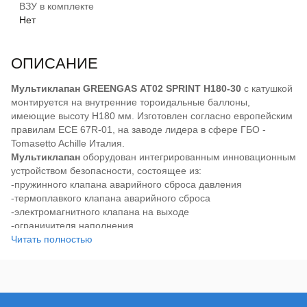
ВЗУ в комплекте
Нет
ОПИСАНИЕ
Мультиклапан GREENGAS АТ02 SPRINT H180-30
с катушкой
монтируется на внутренние тороидальные баллоны,
имеющие высоту H180 мм. Изготовлен согласно европейским
правилам ECE 67R-01, на заводе лидера в сфере ГБО -
Tomasetto Achille Италия.
Мультиклапан
оборудован интегрированным инновационным
устройством безопасности, состоящее из:
-пружинного клапана аварийного сброса давления
-термоплавкого клапана аварийного сброса
-электромагнитного клапана на выходе
-ограничителя наполнения
-скоростного клапана
Читать полностью
-обратного клапана на входе
-ручного клапана на выходе
На мультиклапане
можно установить как механический
индикатор уровня газа быстрой фиксации, так и электронный