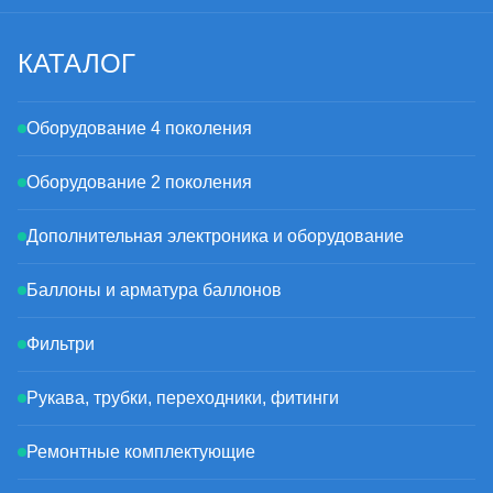
датчик. Кроме того, он имеет заборную трубку с фильтром, что
помогает предотвратить загрязнение газовой системы.
Комплектация:
КАТАЛОГ
-Мультиклапан
-Катушка на 12 В
-Проводка для катушки
Оборудование 4 поколения
-крепежные винты 6 шт
-Гайка D8 M12x1
-Гайка D6 M10x1
Оборудование 2 поколения
-Ниппель 6 мм
-Ниппель 8 мм
Дополнительная электроника и оборудование
Баллоны и арматура баллонов
Фильтри
Рукава, трубки, переходники, фитинги
Ремонтные комплектующие