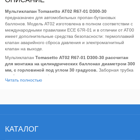
Мультиклапан Tomasetto АТ02 R67-01 D300-30
предназначен для автомобильных пропан-бутановых
баллонов. Модель АТ02 изготовлена в полном соответствии с
международными правилами ECE 67R-01 и в отличии от АТ00
имеет дополнительные средства безопасности: термоплавкий
клапан аварийного сброса давления и электромагнитный
клапан на выходе.
Мультиклапан
Tomasetto АТ02 R67-01 D300-30 рассчитан
для монтажа на цилиндрических баллонах диаметром 300
мм, с горловиной под углом 30 градусов.
Заборная трубка
снабжена сетчатым фильтром, что исключает попадание
Читать полностью
крупных загрязнений в газовую магистраль.
Мультиклапан Tomasetto АТ02 R67-01 D300-30
имеет вход
под магистральную трубку 8 мм и выход на редуктор
диаметром 6 мм (8 мм для высокопроизводительных систем,
мощностью более 200 л.с.). В комплект поставки входит набор
для монтажа. Выносное заправочное устройство (ВЗУ)
следует покупать отдельно.
КАТАЛОГ