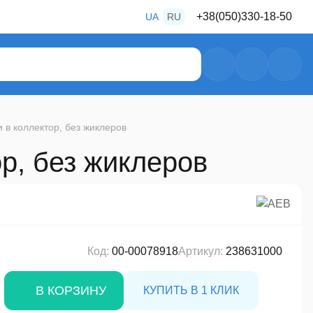
+38
(050)
330-18-50
UA
RU
+38
(050)
487-80-28
+38
(050)
469-39-56
 в коллектор, без жиклеров
р, без жиклеров
Код:
00-00078918
Артикул:
238631000
В КОРЗИНУ
КУПИТЬ В 1 КЛИК