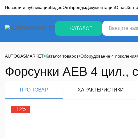
Новости и публикации
Видео
Опт
Бренды
Документация
О нас
Конт
КАТАЛОГ
ование 4 поколения
ование 2 поколения
AUTOGASMARKET
Каталог товаров
Оборудование 4 поколения
ительная электроника и оборудование
Форсунки AEB 4 цил., 
ы и арматура баллонов
ПРО ТОВАР
ХАРАКТЕРИСТИКИ
ы
-12%
 трубки, переходники, фитинги
ные комплектующие