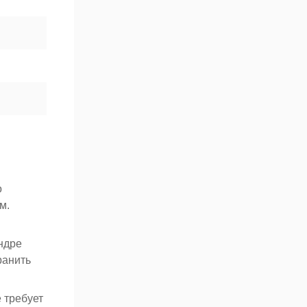
о
м.
ндре
ранить
 требует